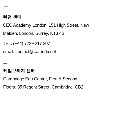
ㅡ
런던 센터
CEC Academy London, 151 High Street, New
Malden, London, Surrey, KT3 4BH
TEL: (+44)
7729 217 207
email:
contact@camedu.net
ㅡ
​케임브리지 센터
Cambridge Edu Centre, First & Second
Floors, 85 Regent Street, Cambridge, CB2
1AW
TEL: (+44)
1223 363 356
email:
contact@camedu.net
ㅡ