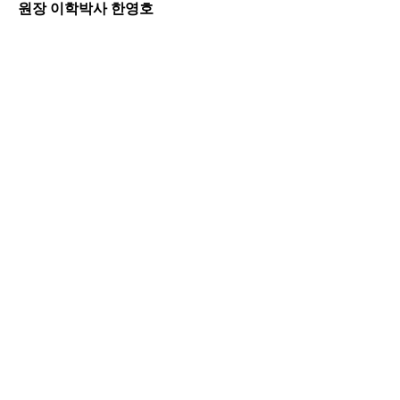
원장 이학박사 한영호
블로그 보기
Partners and Associations
CEC아카데미
서울 센터
서울특별시 강남구 논현로411 남형빌딩 2층