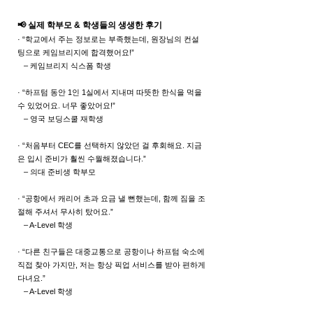
📢 실제 학부모 & 학생들의 생생한 후기
· “학교에서 주는 정보로는 부족했는데, 원장님의 컨설
팅으로 케임브리지에 합격했어요!”
– 케임브리지 식스폼 학생
· “하프텀 동안 1인 1실에서 지내며 따뜻한 한식을 먹을
수 있었어요. 너무 좋았어요!”
– 영국 보딩스쿨 재학생
· “처음부터 CEC를 선택하지 않았던 걸 후회해요. 지금
은 입시 준비가 훨씬 수월해졌습니다.”
– 의대 준비생 학부모
· “공항에서 캐리어 초과 요금 낼 뻔했는데, 함께 짐을 조
절해 주셔서 무사히 탔어요.”
– A-Level 학생
· “다른 친구들은 대중교통으로 공항이나 하프텀 숙소에
직접 찾아 가지만, 저는 항상 픽업 서비스를 받아 편하게
다녀요.”
– A-Level 학생