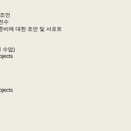
 조언
 전수
준비에 대한 조언 및 서포트
션 수업)
bjects
bjects
비