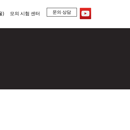
문의∙상담
울)
모의 시험 센터