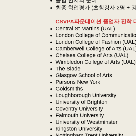
졸업 전시회 준비
최종 학업평가 (초청강사 2명 + 강
CSVPA파운데이션 졸업자 진학 
Central St Martins (UAL)
London College of Communicati
London College of Fashion (UAL
Camberwell College of Arts (UAL
Chelsea College of Arts (UAL)
Wimbledon College of Arts (UAL)
The Slade
Glasgow School of Arts
Parsons New York
Goldsmiths
Loughborough University
University of Brighton
Coventry University
Falmouth University
University of Westminster
Kingston University
Nottingham Trent University